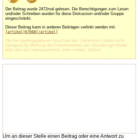
Der Beitrag wurde 2472mal gelesen. Die Berechtigungen zum Lesen
und/oder Schreiben wurden für diese Diskussion und/oder Gruppe
eingeschränkt.
Dieser Beitrag kann in anderen Beiträgen verlinkt werden mit:
[artikel]67668[/artikel]
Die hier wiedergegebenen Ansichten des Teilnehmers stellen nicht
zwingend die Meinung des Forenbetreibers dar. Unzulässige Inhalte
bitte über den Impressumslink unten melden. Danke!
Um an dieser Stelle einen Beitrag oder eine Antwort zu