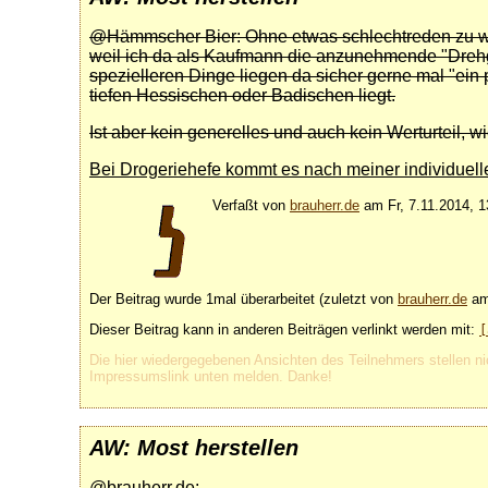
@Hämmscher Bier: Ohne etwas schlechtreden zu wol
weil ich da als Kaufmann die anzunehmende "Drehge
spezielleren Dinge liegen da sicher gerne mal "ein
tiefen Hessischen oder Badischen liegt.
Ist aber kein generelles und auch kein Werturteil, w
Bei Drogeriehefe kommt es nach meiner individuelle
Verfaßt von
brauherr.de
am Fr, 7.11.2014, 1
Der Beitrag wurde 1mal überarbeitet (zuletzt von
brauherr.de
am 
Dieser Beitrag kann in anderen Beiträgen verlinkt werden mit:
[
Die hier wiedergegebenen Ansichten des Teilnehmers stellen ni
Impressumslink unten melden. Danke!
AW: Most herstellen
@brauherr.de: