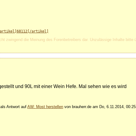
artikel]68112[/artikel]
cht zwingend die Meinung des Forenbetreibers dar. Unzulässige Inhalte bitte 
estellt und 90L mit einer Wein Hefe. Mal sehen wie es wird
als Antwort auf
AW: Most herstellen
von brauherr.de am Do, 6.11.2014, 00:25