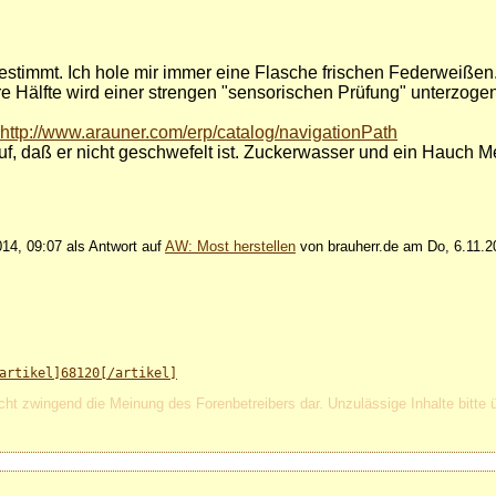
estimmt. Ich hole mir immer eine Flasche frischen Federweißen
re Hälfte wird einer strengen "sensorischen Prüfung" unterzoge
http://www.arauner.com/erp/catalog/navigationPath
uf, daß er nicht geschwefelt ist. Zuckerwasser und ein Hauch M
14, 09:07 als Antwort auf
AW: Most herstellen
von brauherr.de am Do, 6.11.2
artikel]68120[/artikel]
cht zwingend die Meinung des Forenbetreibers dar. Unzulässige Inhalte bitte 