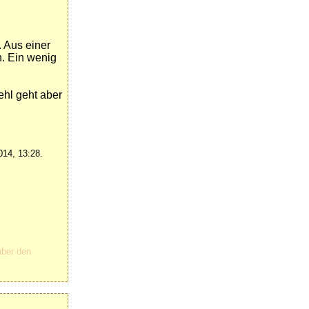
. Aus einer
n. Ein wenig
ehl geht aber
014, 13:28.
über den