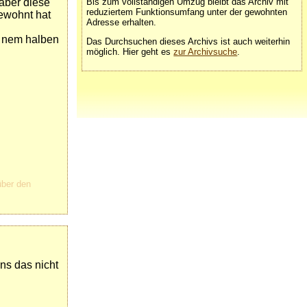
Bis zum vollständigen Umzug bleibt das Archiv mit
,aber diese
reduziertem Funktionsumfang unter der gewohnten
gewohnt hat
Adresse erhalten.
t nem halben
Das Durchsuchen dieses Archivs ist auch weiterhin
möglich. Hier geht es
zur Archivsuche
.
über den
ns das nicht