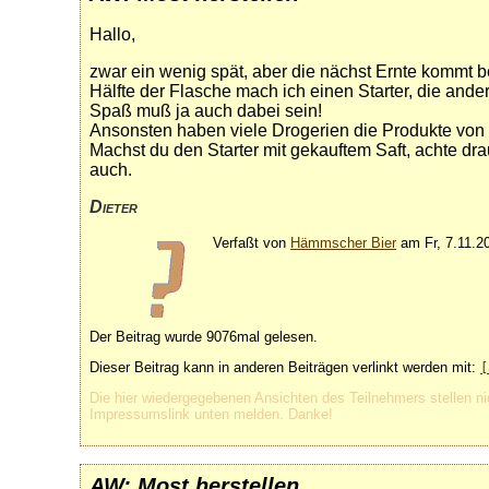
Hallo,
zwar ein wenig spät, aber die nächst Ernte kommt b
Hälfte der Flasche mach ich einen Starter, die ande
Spaß muß ja auch dabei sein!
Ansonsten haben viele Drogerien die Produkte von
Machst du den Starter mit gekauftem Saft, achte dra
auch.
Dieter
Verfaßt von
Hämmscher Bier
am Fr, 7.11.20
Der Beitrag wurde 9076mal gelesen.
Dieser Beitrag kann in anderen Beiträgen verlinkt werden mit:
[
Die hier wiedergegebenen Ansichten des Teilnehmers stellen ni
Impressumslink unten melden. Danke!
AW: Most herstellen