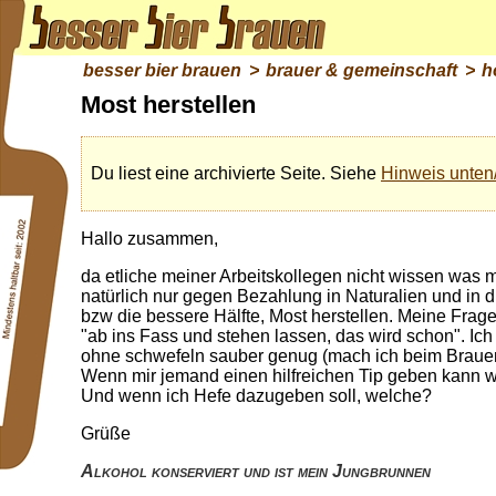
besser bier brauen
>
brauer & gemeinschaft
>
h
Most herstellen
Du liest eine archivierte Seite. Siehe
Hinweis unten
Hallo zusammen,
da etliche meiner Arbeitskollegen nicht wissen was mi
natürlich nur gegen Bezahlung in Naturalien und in di
bzw die bessere Hälfte, Most herstellen. Meine Frag
"ab ins Fass und stehen lassen, das wird schon". Ic
ohne schwefeln sauber genug (mach ich beim Brauen 
Wenn mir jemand einen hilfreichen Tip geben kann w
Und wenn ich Hefe dazugeben soll, welche?
Grüße
Alkohol konserviert und ist mein Jungbrunnen