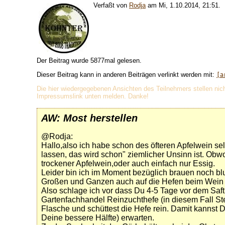
Verfaßt von
Rodja
am Mi, 1.10.2014, 21:51.
Der Beitrag wurde 5877mal gelesen.
Dieser Beitrag kann in anderen Beiträgen verlinkt werden mit:
[a
Die hier wiedergegebenen Ansichten des Teilnehmers stellen nich
Impressumslink unten melden. Danke!
AW: Most herstellen
@Rodja:
Hallo,also ich habe schon des öfteren Apfelwein s
lassen, das wird schon" ziemlicher Unsinn ist. Obwo
trockener Apfelwein,oder auch einfach nur Essig.
Leider bin ich im Moment bezüglich brauen noch blut
Großen und Ganzen auch auf die Hefen beim Wein 
Also schlage ich vor dass Du 4-5 Tage vor dem Saft
Gartenfachhandel Reinzuchthefe (in diesem Fall Stei
Flasche und schüttest die Hefe rein. Damit kannst
Deine bessere Hälfte) erwarten.