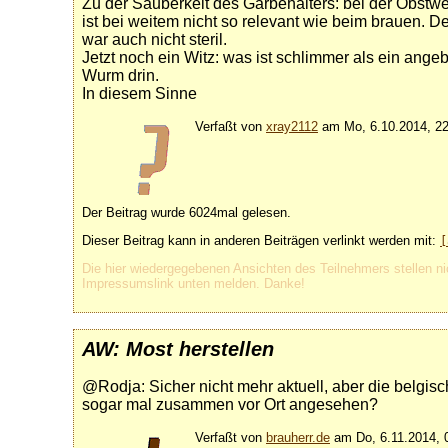
Zu der Sauberkeit des Gärbehälters: bei der Obstwe
ist bei weitem nicht so relevant wie beim brauen.
war auch nicht steril.
Jetzt noch ein Witz: was ist schlimmer als ein ang
Wurm drin.
In diesem Sinne
Verfaßt von
xray2112
am Mo, 6.10.2014, 22
Der Beitrag wurde 6024mal gelesen.
Dieser Beitrag kann in anderen Beiträgen verlinkt werden mit:
[
Die hier wiedergegebenen Ansichten des Teilnehmers stellen ni
Impressumslink unten melden. Danke!
AW: Most herstellen
@Rodja: Sicher nicht mehr aktuell, aber die belgis
sogar mal zusammen vor Ort angesehen?
Verfaßt von
brauherr.de
am Do, 6.11.2014, 0