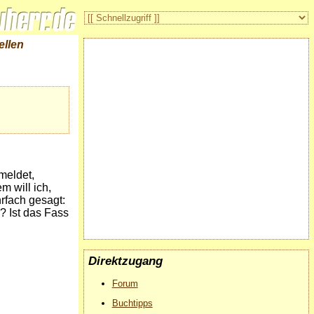
ellen
meldet,
m will ich,
rfach gesagt:
? Ist das Fass
Direktzugang
Forum
Buchtipps