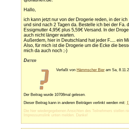
Hallo,
ich kann jetzt nur von der Drogerie reden, in der i
und sind nach 2 Tagen da. Bestelle ich bei der Fa. di
Essigmutter 4,95€ plus 5,59€ Versand. In der Drog
auch nicht länger warten.
Außerdem, hier in Deutschland hat jeder F..... ein M
Also, für mich ist die Drogerie um die Ecke die bes
mich da auch noch ;-)
Dieter
Verfaßt von
Hämmscher Bier
am Sa, 8.11.2
Der Beitrag wurde 10708mal gelesen.
Dieser Beitrag kann in anderen Beiträgen verlinkt werden mit:
[
Die hier wiedergegebenen Ansichten des Teilnehmers stellen ni
Impressumslink unten melden. Danke!