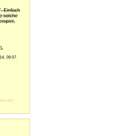
. Einfach
e solche
ispiel,
h.
14, 09:07.
über den