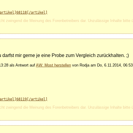
artikel]68118[/artikel]
cht zwingend die Meinung des Forenbetreibers dar. Unzulässige Inhalte bitte 
darfst mir gerne je eine Probe zum Vergleich zurückhalten. ;)
3:28 als Antwort auf
AW: Most herstellen
von Rodja am Do, 6.11.2014, 06:53
artikel]68119[/artikel]
cht zwingend die Meinung des Forenbetreibers dar. Unzulässige Inhalte bitte 