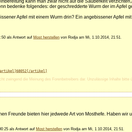
inbereitung kann man zwar nicht auf die Sauberkeit verzichten
 Denn bedenke folgendes: der geschredderte Wurm der im Apfel 
ebissener Apfel mit einem Wurm drin? Ein angebissener Apfel mi
:50 als Antwort auf
Most herstellen
von Rodja am Mi, 1.10.2014, 21:51.
artikel]68052[/artikel]
cht zwingend die Meinung des Forenbetreibers dar. Unzulässige Inhalte bitte 
chen Freunde bieten hier jedwede Art von Mosthefe. Haben wir u
0:25 als Antwort auf
Most herstellen
von Rodja am Mi, 1.10.2014, 21:51.