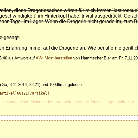
len, diese Drogeriesachen wären für mich immer "last rescue"
schwindigkeit" im Hinterkopf habe, trivial ausgedrückt: Gerad
 paar Tage" im Lager. Wenn die Drogerie nicht gerade im, zum Be
ie gesagt.
n Erfahrung immer auf die Drogerie an. Wie bei allem eigentlic
3:46 als Antwort auf
AW: Most herstellen
von Hämmscher Bier am Fr, 7.11.20
Sa, 8.11.2014, 23:21) und 10936mal gelesen.
artikel]68121[/artikel]
cht zwingend die Meinung des Forenbetreibers dar. Unzulässige Inhalte bitte 