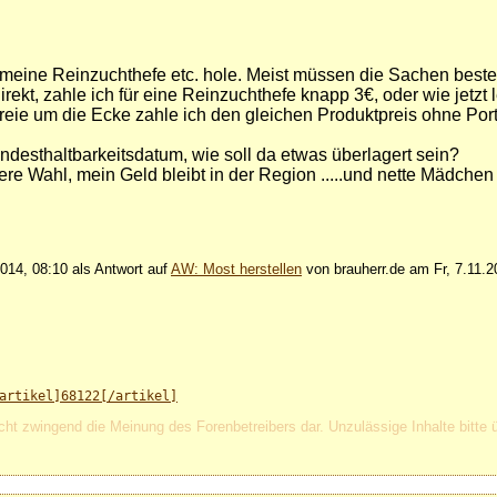
ch meine Reinzuchthefe etc. hole. Meist müssen die Sachen beste
rekt, zahle ich für eine Reinzuchthefe knapp 3€, oder wie jetzt le
ereie um die Ecke zahle ich den gleichen Produktpreis ohne Po
indesthaltbarkeitsdatum, wie soll da etwas überlagert sein?
sere Wahl, mein Geld bleibt in der Region .....und nette Mädche
014, 08:10 als Antwort auf
AW: Most herstellen
von brauherr.de am Fr, 7.11.2
artikel]68122[/artikel]
cht zwingend die Meinung des Forenbetreibers dar. Unzulässige Inhalte bitte 