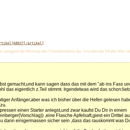
rtikel]68037[/artikel]
t zwingend die Meinung des Forenbetreibers dar. Unzulässige Inhalte bitte ü
elbst gemacht,und kann sagen dass das mit dem "ab ins Fass un
hl das eigentlich z.Teil stimmt. Irgendetwas wird das schon:lieb
iger Anfänger,aber was ich bisher über die Hefen gelesen habe t
zu.
pressen einen Starter anlegst,und zwar kaufst Du Dir in einem
nberger(Vorschlag)) ,eine Flasche Apfelsaft,giest ein Drittel au
 Du dann einigermassen sicher sein ,dass das rauskommt was Du