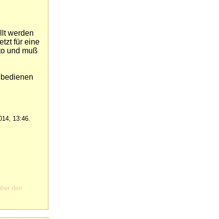
llt werden
tzt für eine
rto und muß
n bedienen
014, 13:46.
über den