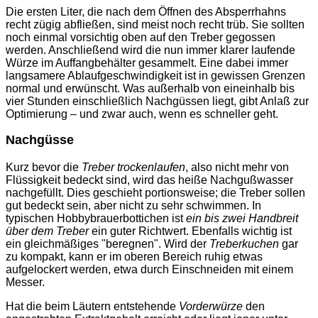
Die ersten Liter, die nach dem Öffnen des Absperrhahns
recht zügig abfließen, sind meist noch recht trüb. Sie sollten
noch einmal vorsichtig oben auf den Treber gegossen
werden. Anschließend wird die nun immer klarer laufende
Würze im Auffangbehälter gesammelt. Eine dabei immer
langsamere Ablaufgeschwindigkeit ist in gewissen Grenzen
normal und erwünscht. Was außerhalb von eineinhalb bis
vier Stunden einschließlich Nachgüssen liegt, gibt Anlaß zur
Optimierung – und zwar auch, wenn es schneller geht.
Nachgüsse
Kurz bevor die
Treber trockenlaufen
, also nicht mehr von
Flüssigkeit bedeckt sind, wird das heiße Nachgußwasser
nachgefüllt. Dies geschieht portionsweise; die Treber sollen
gut bedeckt sein, aber nicht zu sehr schwimmen. In
typischen Hobbybrauerbottichen ist
ein bis zwei Handbreit
über dem Treber
ein guter Richtwert. Ebenfalls wichtig ist
ein gleichmäßiges "beregnen". Wird der
Treberkuchen
gar
zu kompakt, kann er im oberen Bereich ruhig etwas
aufgelockert werden, etwa durch Einschneiden mit einem
Messer.
Hat die beim Läutern entstehende
Vorderwürze
den