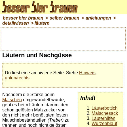
besser bier brauen
>
selber brauen
>
anleitungen
>
detailwissen
> läutern
Läutern und Nachgüsse
Du liest eine archivierte Seite. Siehe
Hinweis
unten/rechts
.
Nachdem die Stärke beim
Inhalt
Maischen
umgewandelt wurde,
geht es beim Läutern darum, den
Läuterbottich
schon gelösten Malzzucker von
Maischesack
den nicht mehr benötigten festen
Läuterhilfen
Maischebestandteilen
(Treber)
zu
Würzeablauf
trennen und noch nicht gelösten