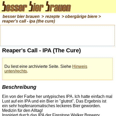
besser bier brauen
>
rezepte
>
obergärige biere
>
reaper's call - ipa (the cure)
Reaper's Call - IPA (The Cure)
Du liest eine archivierte Seite. Siehe
Hinweis
unten/rechts
.
Beschreibung
Ein von der Farbe her untypisches IPA. Ich hatte einfach mal
Lust auf ein IPA und ein Bier in "glutrot". Das Ergebnis ist
ein sehr hopfenaromatisches leckeres Bier geworden.
Medizin für den Alltag!
Inspiriert durch das IPA der Firestone Walker Brewery....