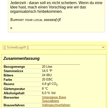
Jederzeit - daran soll es nicht scheitern. Wenn du eine
Idee hast, mach einen Vorschlag wie wir das
organisatorisch hinbekommen.
Support your local brewer(y)!
»
Zusammenfassung
Bezugsmenge
20 Liter
14,5 °P
Stammwürze
24 IBU
Bittere
20 EBC
Farbe
4,8 g/l CO
Rezenz
2
8 °C
Gärtemperatur
6,0 % Vol.
Alkoholgehalt
Untergärige Biere
Biersorten
Spezialbiere
Vollmaischverfahren
Brauverfahren