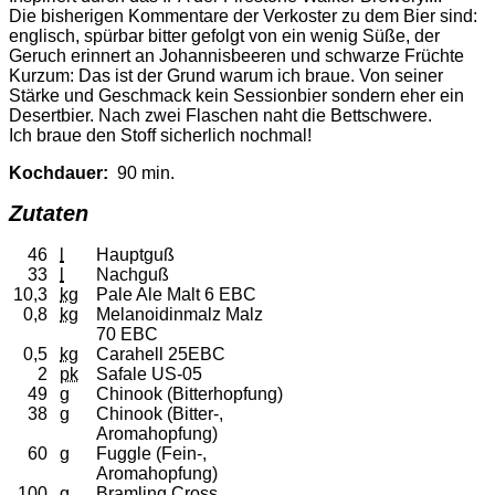
Die bisherigen Kommentare der Verkoster zu dem Bier sind:
englisch, spürbar bitter gefolgt von ein wenig Süße, der
Geruch erinnert an Johannisbeeren und schwarze Früchte
Kurzum: Das ist der Grund warum ich braue. Von seiner
Stärke und Geschmack kein Sessionbier sondern eher ein
Desertbier. Nach zwei Flaschen naht die Bettschwere.
Ich braue den Stoff sicherlich nochmal!
Kochdauer:
90 min.
Zutaten
46
l
Hauptguß
33
l
Nachguß
10,3
kg
Pale Ale Malt 6 EBC
0,8
kg
Melanoidinmalz Malz
70 EBC
0,5
kg
Carahell 25EBC
2
pk
Safale US-05
49
g
Chinook (Bitterhopfung)
38
g
Chinook (Bitter-,
Aromahopfung)
60
g
Fuggle (Fein-,
Aromahopfung)
100
g
Bramling Cross