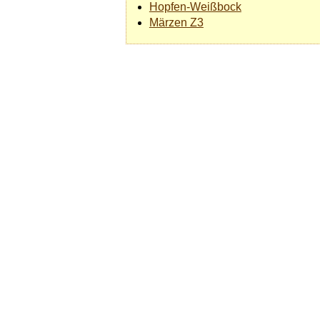
Hopfen-Weißbock
Märzen Z3